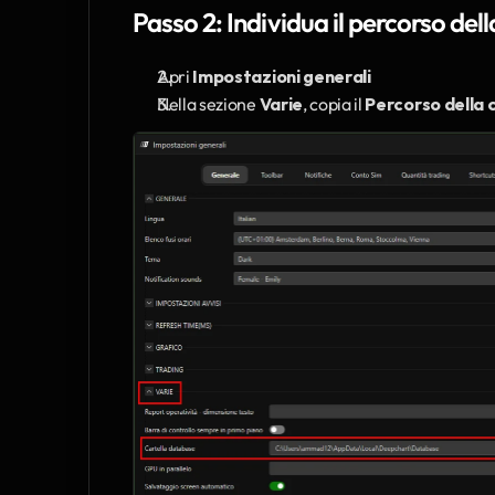
Passo 2: Individua il percorso del
Apri 
Impostazioni generali
Nella sezione 
Varie
, copia il 
Percorso della 