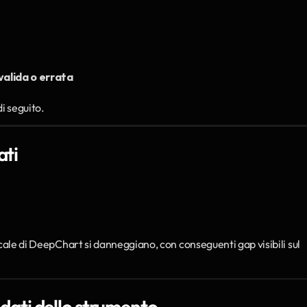
alida o errata
i seguito.
ati
cale di DeepChart si danneggiano, con conseguenti gap visibili sul 
i dati dello strumento