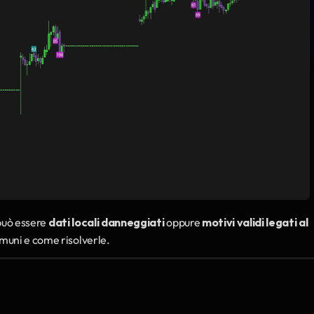
può essere 
dati locali danneggiati
 oppure 
motivi validi legati al 
omuni e come risolverle.