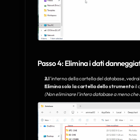
Passo 4: Elimina i dati danneggia
All'interno della cartella del database, vedra
Elimina solo la cartella dello strumento
 il
(Non eliminare l'intero database a meno che 