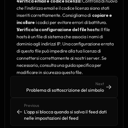
Verifica email e codice licenza:
 Controlla di nuovo 
che l'indirizzo email e il codice licenza siano stati 
inseriti correttamente. Consigliamo di 
copiare e 
incollare
 i codici per evitare errori di battitura.
Verifica la configurazione del file hosts:
 Il file 
hosts è un file di sistema che associa i nomi di 
dominio agli indirizzi IP. Una configurazione errata 
di questo file può impedire alla tua licenza di 
connettersi correttamente ai nostri server. Se 
necessario, consulta una guida specifica per 
modificare in sicurezza questo file.
Next
->
->
Problema di sottoscrizione del simbolo
Previous
<-
<-
L'app si blocca quando si salva il feed dati 
nelle impostazioni del feed