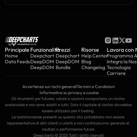
by
Principale
Funzionalità
Prezzi
Risorse
Lavora con 
Home
Deepchart
Deepchart
Help Center
Programma Aff
Data Feeds
DeepDOM
DeepDOM
Blog
Integra la Nos
DeepDOM
Bundle
Changelog
Tecnologia
Carriere
Avvertenza sui rischi generali
Termini e Condizioni
 Informativa su privacy e cookie
Gli strumenti per futures, valute e opzioni comportano un rischio 
sostanziale e non sono adatti a tutti. Solo il capitale di rischio dovrebbe 
essere utilizzato per il trading. 
Le testimonianze presenti su questo sito potrebbero non essere 
rappresentative di altri clienti o utenti e non costituiscono garanzia di 
risultati o performance future.
Deepcharts © 2025 Tutti i diritti riservati