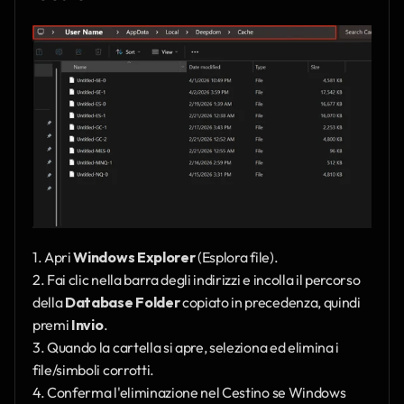
1. Apri 
Windows Explorer
 (Esplora file).
2. Fai clic nella barra degli indirizzi e incolla il percorso 
della 
Database Folder
 copiato in precedenza, quindi 
premi 
Invio
.
3. Quando la cartella si apre, seleziona ed elimina i 
file/simboli corrotti.
4. Conferma l'eliminazione nel Cestino se Windows 