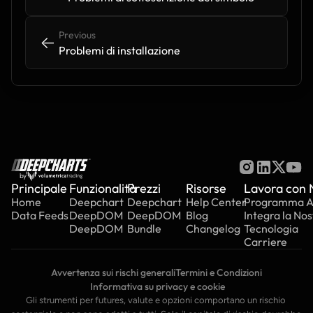
Previous
<-
<-
Problemi di installazione
by
Principale
Funzionalità
Prezzi
Risorse
Lavora con 
Home
Deepchart
Deepchart
Help Center
Programma Aff
Data Feeds
DeepDOM
DeepDOM
Blog
Integra la Nos
DeepDOM
Bundle
Changelog
Tecnologia
Carriere
Avvertenza sui rischi generali
Termini e Condizioni
 Informativa su privacy e cookie
Gli strumenti per futures, valute e opzioni comportano un rischio 