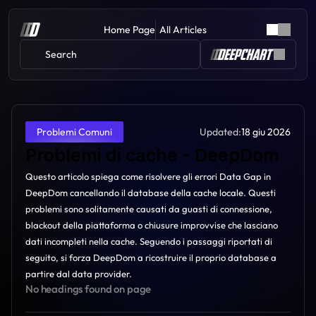
Home Page
All Articles
Search 
Updated:
18 giu 2026
Problemi Comuni
Problemi di cache - DeepDom
Questo articolo spiega come risolvere gli errori Data Gap in 
DeepDom cancellando il database della cache locale. Questi 
problemi sono solitamente causati da guasti di connessione, 
blackout della piattaforma o chiusure improvvise che lasciano 
dati incompleti nella cache. Seguendo i passaggi riportati di 
seguito, si forza DeepDom a ricostruire il proprio database a 
partire dal data provider.
No headings found on page