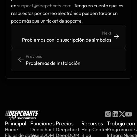
en 
support@deepcharts.com
. Tenga en cuenta que las 
respuestas por correo electrónico pueden tardar un 
poco más que un ticket de soporte.
Next
->
->
Problemas con la suscripción de símbolos
Previous
<-
<-
Problemas de instalación
by
Principal
Funciones
Precios
Recursos
Trabaja con
Home
Deepchart
Deepchart
Help Center
Programa de A
Flujos de datos
DeepDOM
DeepDOM
Blog
Integra Nuest